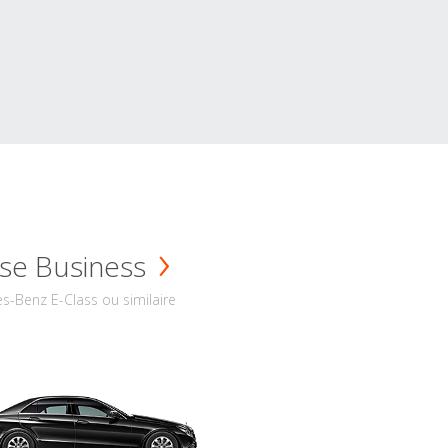
se Business
s-Benz E-Class ou similaire