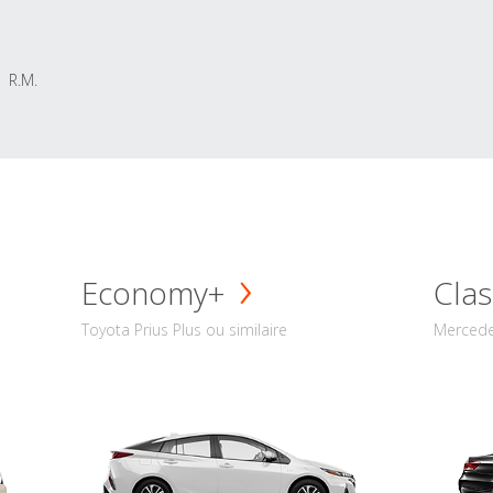
R.M.
Economy+
Clas
Toyota Prius Plus ou similaire
Mercede