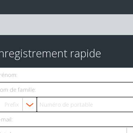
nregistrement rapide
rénom:
om de famille:
-mail: