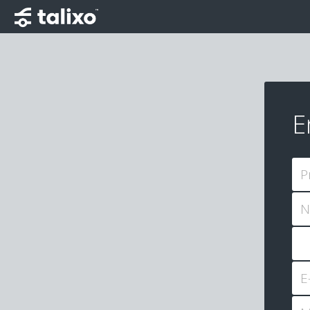
E
P
N
E