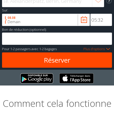
Sur:
08.08
Demain
Bon de réduction (optionnel):
Pour
1-2 passagers
avec
1-2 bagages
Plus d'options
Comment cela fonctionne