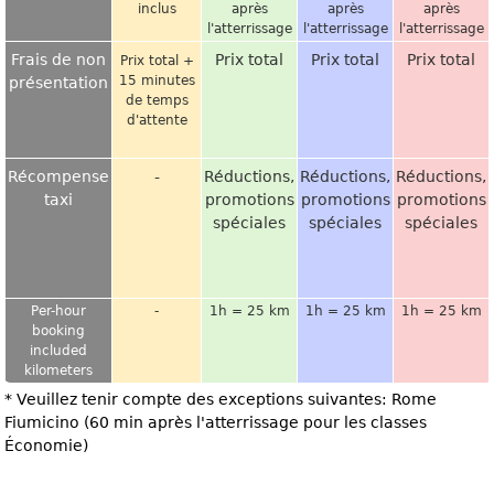
inclus
après
après
après
l'atterrissage
l'atterrissage
l'atterrissage
Frais de non
Prix total
Prix total
Prix total
Prix total +
15 minutes
présentation
de temps
d'attente
Récompense
-
Réductions,
Réductions,
Réductions,
taxi
promotions
promotions
promotions
spéciales
spéciales
spéciales
Per-hour
-
1h = 25 km
1h = 25 km
1h = 25 km
booking
included
kilometers
* Veuillez tenir compte des exceptions suivantes: Rome
Fiumicino (60 min après l'atterrissage pour les classes
Économie)