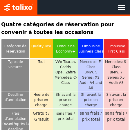
ACCUEIL
Quatre catégories de réservation pour
convenir à toutes les occasions
RÉSERVEZ MAINTENANT
Catégorie de
Quality Taxi
Limousine
Limousine
Limousine
réservation
Economy+
Business Class
First Class
LES AVANTAGES DE TALIXO
Types de
Tout
VW: Touran,
Mercedes: E-
Mercedes: S-
voitures
Caddy
Class
Class
ENTREPRISES CLIENTES
Opel: Zafira
BMW: 5
BMW: 7
Mercedes: C-
Series; X3
Series; X5
PARTENAIRE DE TALIXO
Class
Audi: A4 and
Audi: A8
A6
Deadline
Heure de
3h avant la
3h avant la
3h avant la
À PROPOS DE NOUS
d'annulation
prise en
prise en
prise en
prise en
charge
charge
charge
charge
Gratuit /
sans frais /
sans frais /
Frais
sans frais /
d'annulation
prix total
Gratuit
prix total
prix total
(Avant/Après la
deadline