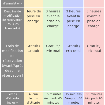
d'annulation)
Heure de
3 heures
3 heures
3 heures
Deadline de
modification
prise en
avant la
avant la
avant la
de réservation
charge
prise en
prise en
prise en
(tous les
charge
charge
charge
transferts)
Frais de
Gratuit /
Gratuit /
Gratuit /
Gratuit /
modification
Gratuit
Prix total
Prix total
Prix total
de
réservation
(Avant/Après
deadline
réservation )
Temps
Aucun
15 minutes
15 minutes
30 minutes
d'attente
temps
Aéroport: 45
Aéroport: 60
Aéroport: 90
inclus *
d'attente
minutes
minutes
minutes