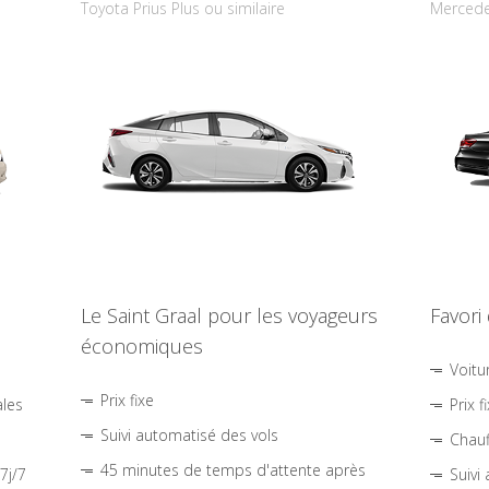
Toyota Prius Plus ou similaire
Mercede
Le Saint Graal pour les voyageurs
Favori
économiques
Voitu
Prix fixe
ales
Prix f
Suivi automatisé des vols
Chauf
45 minutes de temps d'attente après
7j/7
Suivi