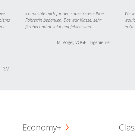
ave
Ich möchte mich für den super Service Ihrer
We we
oblems
Fahrer/in bedanken. Das war Klasse, sehr
would
 me
flexibel und absolut empfehlenswert!
in Ge
M. Vogel, VOGEL Ingenieure
R.M.
Economy+
Clas