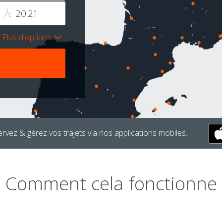
À:
Plus d'options
rvez & gérez vos trajets via nos applications mobiles.
Comment cela fonctionne