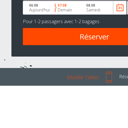
06.08
07.08
08.08
Aujourd'hui
Demain
Samedi
Pour
1-2 passagers
avec
1-2 bagages
Mobile Talixo
Rése