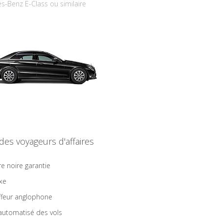
s-Benz E-Class ou similaire
 des voyageurs d'affaires
re noire garantie
ixe
feur anglophone
 automatisé des vols