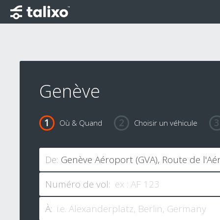
Genève
Où & Quand
Choisir un véhicule
De:
Numéro de vol:
À: