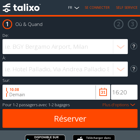
FR
SE CONNECTER
SELF SERVICE
Où & Quand
De:
À:
Sur:
10.08
Demain
Pour
1-2 passagers
avec
1-2 bagages
Plus d'options