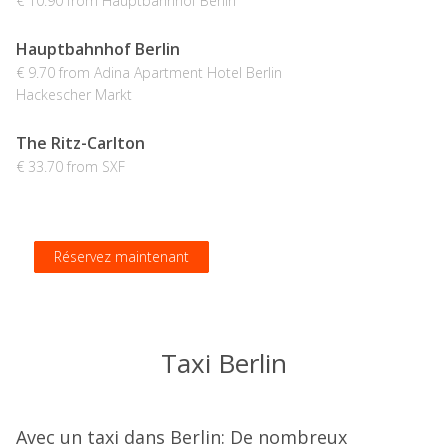
€ 10.90 from Hauptbahnhof Berlin
Hauptbahnhof Berlin
€ 9.70 from Adina Apartment Hotel Berlin
Hackescher Markt
The Ritz-Carlton
€ 33.70 from SXF
Réservez maintenant
Réservez maintenant
Réservez maintenant
Réservez maintenant
Taxi Berlin
Avec un taxi dans Berlin: De nombreux