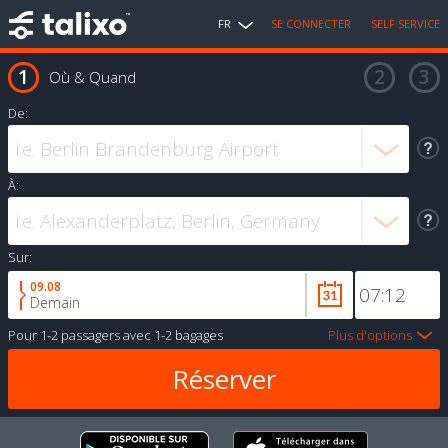
FR
SE CONNECTER
SELF SERVICE
Où & Quand
De:
À:
Sur:
09.08
Demain
Pour
1-2 passagers
avec
1-2 bagages
Plus d'options