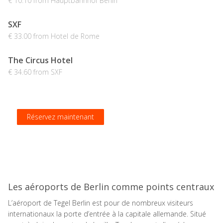
€ 10.10 from Hauptbahnhof Berlin
SXF
€ 33.00 from Hotel de Rome
The Circus Hotel
€ 34.60 from SXF
Réservez maintenant
Réservez maintenant
Réservez maintenant
Réservez maintenant
Les aéroports de Berlin comme points centraux
L’aéroport de Tegel Berlin est pour de nombreux visiteurs
internationaux la porte d’entrée à la capitale allemande. Situé