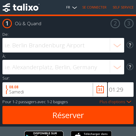
FR
SE CONNECTER
SELF SERVICE
Où & Quand
De:
À:
Sur:
08.08
Samedi
Pour
1-2 passagers
avec
1-2 bagages
Plus d'options