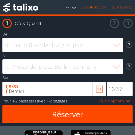
FR
SE CONNECTER
SELF SERVICE
Où & Quand
De:
À:
Sur:
07.08
Demain
Pour
1-2 passagers
avec
1-2 bagages
Plus d'options