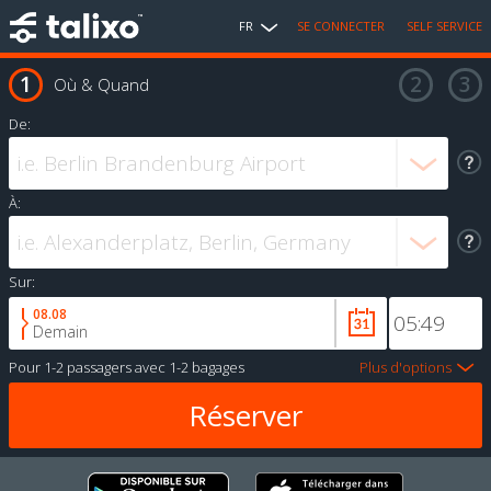
FR
SE CONNECTER
SELF SERVICE
Où & Quand
De:
À:
Sur:
08.08
Demain
Pour
1-2 passagers
avec
1-2 bagages
Plus d'options