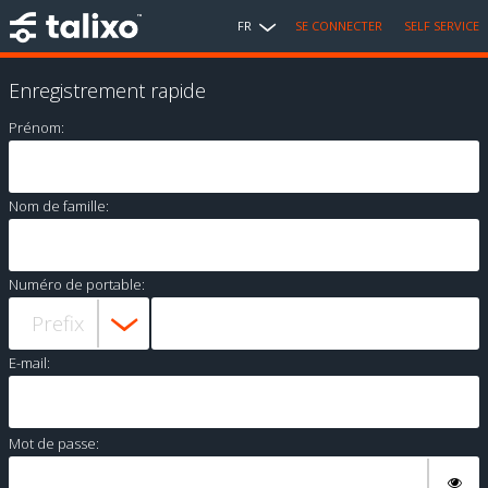
FR
SE CONNECTER
SELF SERVICE
Enregistrement rapide
Prénom:
Nom de famille:
Numéro de portable:
E-mail:
Mot de passe: