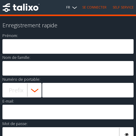
FR
SE CONNECTER
SELF SERVICE
Enregistrement rapide
Prénom:
Nom de famille:
Numéro de portable:
E-mail:
Mot de passe: