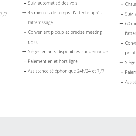
Suivi automatisé des vols
Chauf
45 minutes de temps d'attente après
7j/7
Suivi
l'atterrissage
60 mi
Convenient pickup at precise meeting
l'atte
point
Conve
Sièges enfants disponibles sur demande.
point
Paiement en et hors ligne
Siège
Assistance téléphonique 24h/24 et 7j/7
Paiem
Assis