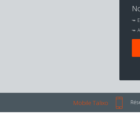
No
E
A
Mobile Talixo
Rése