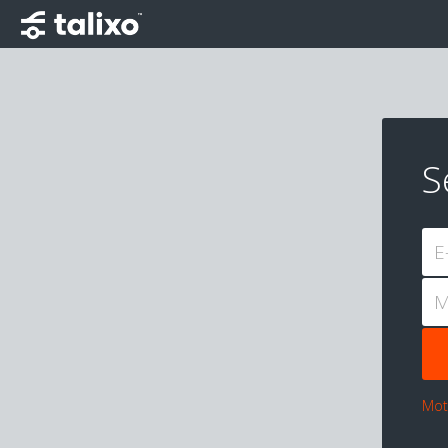
S
E
M
Mot