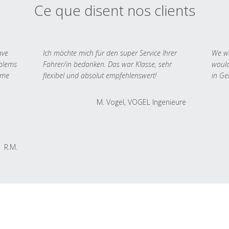
Ce que disent nos clients
ave
Ich möchte mich für den super Service Ihrer
We we
oblems
Fahrer/in bedanken. Das war Klasse, sehr
would
 me
flexibel und absolut empfehlenswert!
in Ge
M. Vogel, VOGEL Ingenieure
R.M.