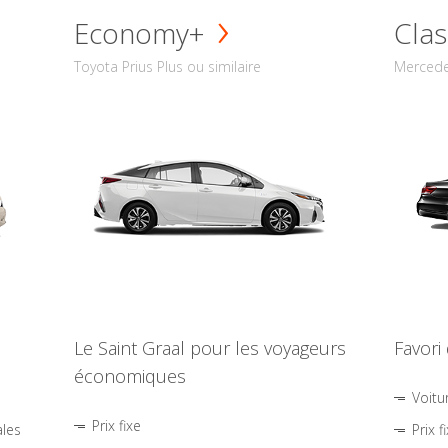
Economy+
Clas
Toyota Prius Plus ou similaire
Mercede
Le Saint Graal pour les voyageurs
Favori
économiques
Voitu
Prix fixe
ales
Prix f