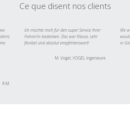
Ce que disent nos clients
ave
Ich möchte mich für den super Service Ihrer
We we
oblems
Fahrer/in bedanken. Das war Klasse, sehr
would
 me
flexibel und absolut empfehlenswert!
in Ge
M. Vogel, VOGEL Ingenieure
R.M.