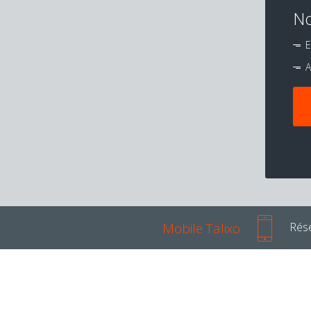
No
E
A
Mobile Talixo
Rése