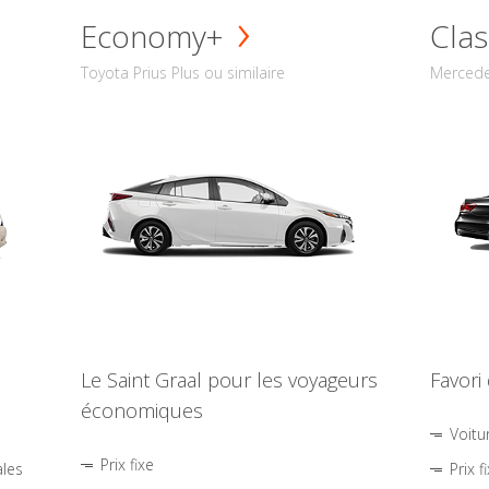
Economy+
Clas
Toyota Prius Plus ou similaire
Mercede
Le Saint Graal pour les voyageurs
Favori
économiques
Voitu
Prix fixe
ales
Prix f