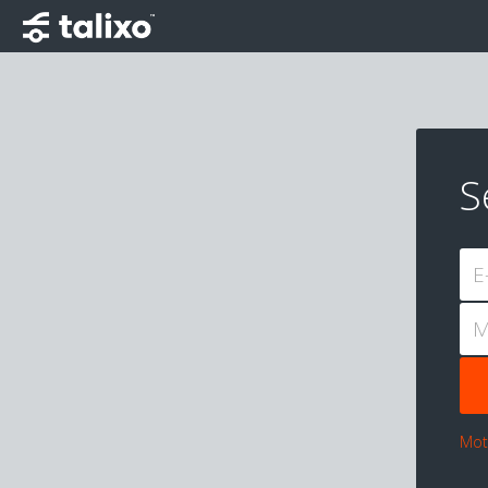
S
E
M
Mot