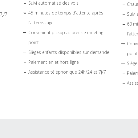
Suivi automatisé des vols
Chauf
45 minutes de temps d'attente après
7j/7
Suivi
l'atterrissage
60 mi
Convenient pickup at precise meeting
l'atte
point
Conve
Sièges enfants disponibles sur demande.
point
Paiement en et hors ligne
Siège
Assistance téléphonique 24h/24 et 7j/7
Paiem
Assis