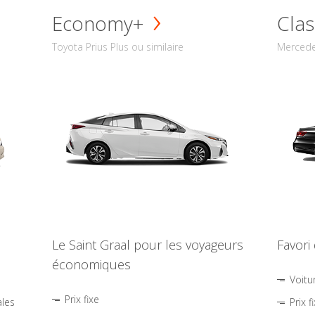
Economy+
Clas
Toyota Prius Plus ou similaire
Mercede
Le Saint Graal pour les voyageurs
Favori
économiques
Voitu
Prix fixe
ales
Prix f