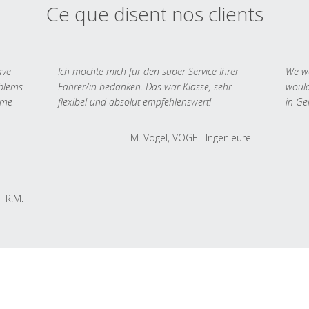
Ce que disent nos clients
ave
Ich möchte mich für den super Service Ihrer
We we
oblems
Fahrer/in bedanken. Das war Klasse, sehr
would
 me
flexibel und absolut empfehlenswert!
in Ge
M. Vogel, VOGEL Ingenieure
R.M.