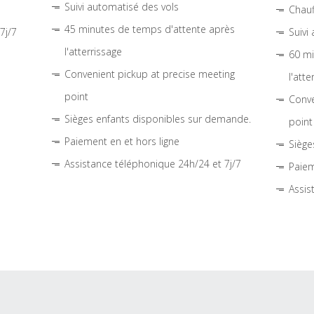
Suivi automatisé des vols
Chauf
45 minutes de temps d'attente après
7j/7
Suivi
l'atterrissage
60 mi
Convenient pickup at precise meeting
l'atte
point
Conve
Sièges enfants disponibles sur demande.
point
Paiement en et hors ligne
Siège
Assistance téléphonique 24h/24 et 7j/7
Paiem
Assis