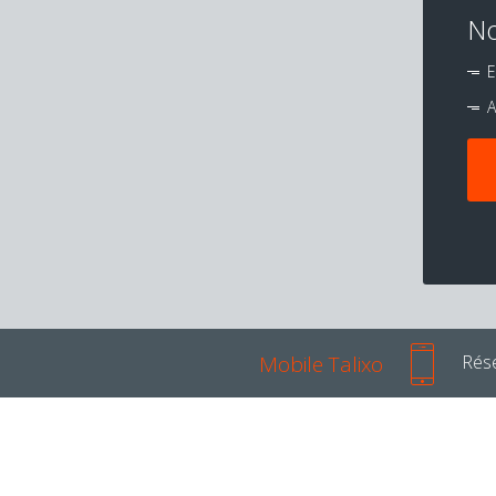
No
E
A
Mobile Talixo
Rése