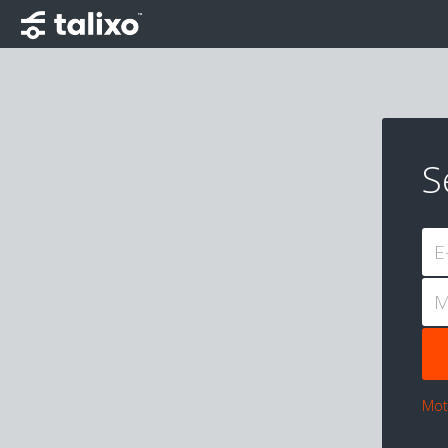
S
E
M
Mot