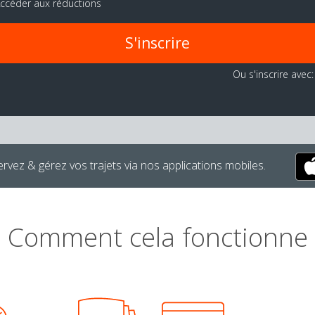
ccéder aux réductions
S'inscrire
Ou s'inscrire avec:
rvez & gérez vos trajets via nos applications mobiles.
Comment cela fonctionne