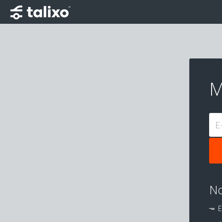
M
E
No
E