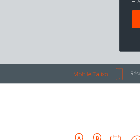
A
Mobile Talixo
Rése