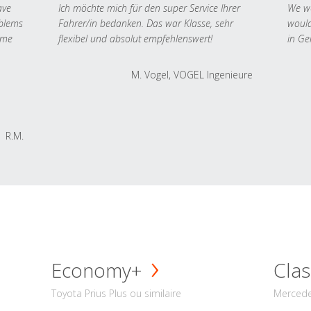
ave
Ich möchte mich für den super Service Ihrer
We we
oblems
Fahrer/in bedanken. Das war Klasse, sehr
would
 me
flexibel und absolut empfehlenswert!
in Ge
M. Vogel, VOGEL Ingenieure
R.M.
Economy+
Clas
Toyota Prius Plus ou similaire
Mercede