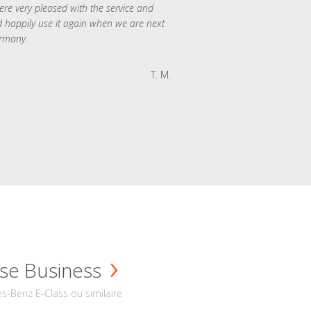
re very pleased with the service and
 happily use it again when we are next
rmany.
T. M.
se Business
s-Benz E-Class ou similaire