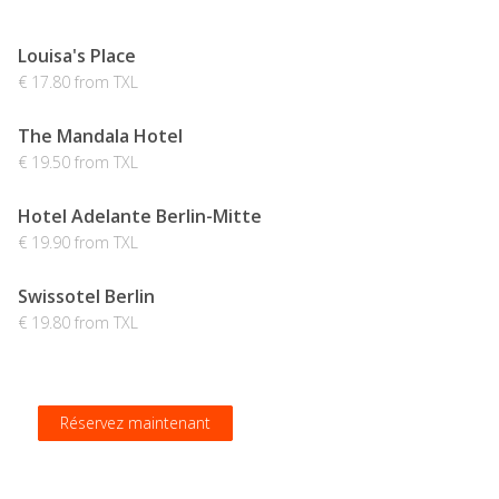
Louisa's Place
€ 17.80 from TXL
The Mandala Hotel
€ 19.50 from TXL
Hotel Adelante Berlin-Mitte
€ 19.90 from TXL
Swissotel Berlin
€ 19.80 from TXL
Réservez maintenant
Réservez maintenant
Réservez maintenant
Réservez maintenant