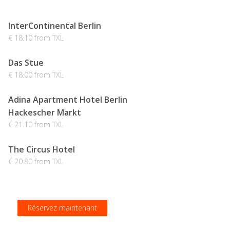
InterContinental Berlin
€ 18.10 from TXL
Das Stue
€ 18.00 from TXL
Adina Apartment Hotel Berlin
Hackescher Markt
€ 21.10 from TXL
The Circus Hotel
€ 20.80 from TXL
Réservez maintenant
Réservez maintenant
Réservez maintenant
Réservez maintenant