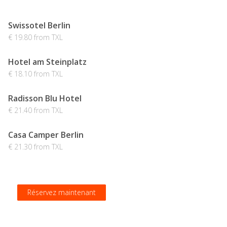
Swissotel Berlin
€ 19.80 from TXL
Hotel am Steinplatz
€ 18.10 from TXL
Radisson Blu Hotel
€ 21.40 from TXL
Casa Camper Berlin
€ 21.30 from TXL
Réservez maintenant
Réservez maintenant
Réservez maintenant
Réservez maintenant