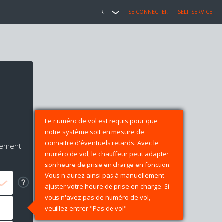
FR
SE CONNECTER
SELF SERVICE
n
Le numéro de vol est requis pour que
notre système soit en mesure de
connaitre d'éventuels retards. Avec le
iement
numéro de vol, le chauffeur peut adapter
son heure de prise en charge en fonction.
Vous n'aurez ainsi pas à manuellement
ajuster votre heure de prise en charge. Si
vous n'avez pas de numéro de vol,
veuillez entrer "Pas de vol"