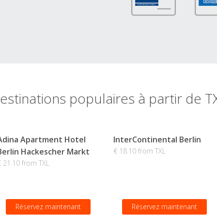
estinations populaires à partir de T
Adina Apartment Hotel
InterContinental Berlin
Berlin Hackescher Markt
€ 18.10 from TXL
€ 21.10 from TXL
Réservez maintenant
Réservez maintenant