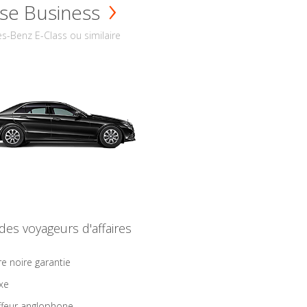
se Business
s-Benz E-Class ou similaire
 des voyageurs d'affaires
re noire garantie
ixe
feur anglophone