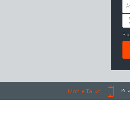
À:
Po
Mobile Talixo
Rése