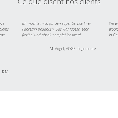
Ce que disent nos clients
ave
Ich möchte mich für den super Service Ihrer
We we
oblems
Fahrer/in bedanken. Das war Klasse, sehr
would
 me
flexibel und absolut empfehlenswert!
in Ge
M. Vogel, VOGEL Ingenieure
R.M.