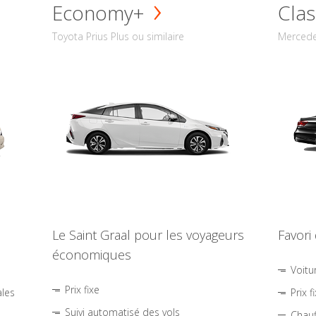
Economy+
Clas
Toyota Prius Plus ou similaire
Mercede
Le Saint Graal pour les voyageurs
Favori
économiques
Voitu
Prix fixe
ales
Prix f
Suivi automatisé des vols
Chauf