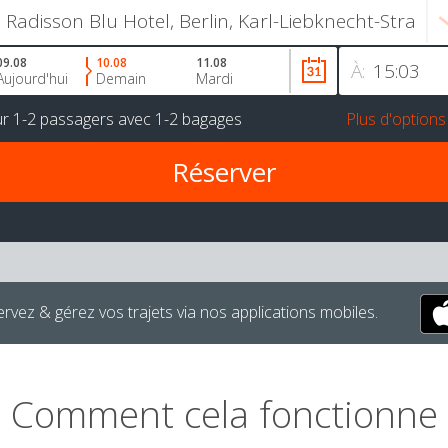
09.08
10.08
11.08
À:
Aujourd'hui
Demain
Mardi
ur
1-2 passagers
avec
1-2 bagages
Plus d'options
rvez & gérez vos trajets via nos applications mobiles.
Comment cela fonctionne