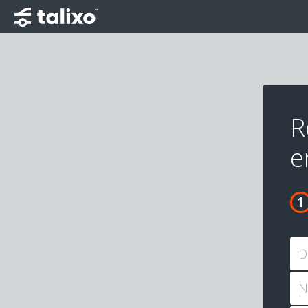
R
e
D
N