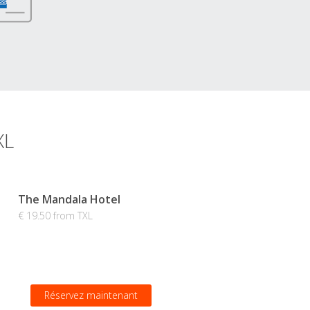
XL
The Mandala Hotel
€ 19.50 from TXL
Réservez maintenant