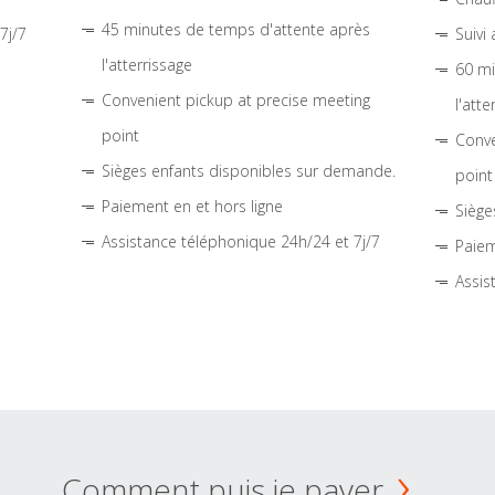
45 minutes de temps d'attente après
7j/7
Suivi
l'atterrissage
60 mi
Convenient pickup at precise meeting
l'atte
point
Conve
Sièges enfants disponibles sur demande.
point
Paiement en et hors ligne
Siège
Assistance téléphonique 24h/24 et 7j/7
Paiem
Assis
Comment puis je payer