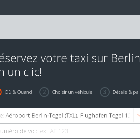
éservez votre taxi sur Berli
n un clic!
Où & Quand
Choisir un véhicule
Détails & pa
e:
uméro de vol: