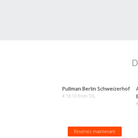
D
Pullman Berlin Schweizerhof
€ 18.10 from TXL
Réservez maintenant