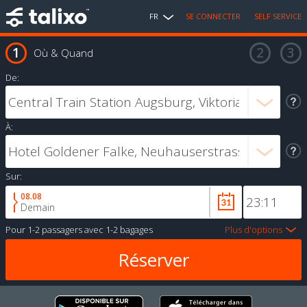
FR
SE CONNECTER
SELF SERVICE
Où & Quand
De:
À:
Sur:
08.08
Demain
Pour
1-2 passagers
avec
1-2 bagages
Plus d'options