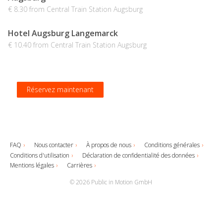
€ 8.30 from Central Train Station Augsburg
Hotel Augsburg Langemarck
€ 10.40 from Central Train Station Augsburg
Réservez maintenant
Réservez maintenant
Réservez maintenant
Réservez maintenant
FAQ
Nous contacter
À propos de nous
Conditions générales
Conditions d'utilisation
Déclaration de confidentialité des données
Mentions légales
Carrières
© 2026 Public in Motion GmbH