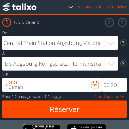
FR
SE CONNECTER
SELF SERVICE
Où & Quand
De:
À:
Sur:
08.08
Demain
Pour
1-2 passagers
avec
1-2 bagages
Plus d'options