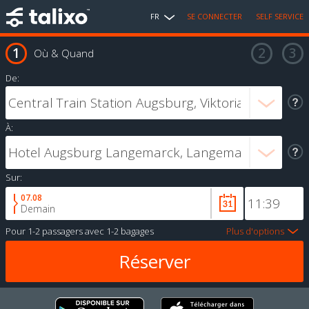
FR
SE CONNECTER
SELF SERVICE
Où & Quand
De:
À:
Sur:
07.08
Demain
Pour
1-2 passagers
avec
1-2 bagages
Plus d'options