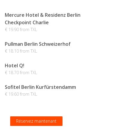
Mercure Hotel & Residenz Berlin
Checkpoint Charlie
€ 19.90 from TXL
Pullman Berlin Schweizerhof
€ 18.10 from TXL
Hotel Q!
€ 18.70 from TXL
Sofitel Berlin Kurfürstendamm
€ 19.60 from TXL
Réservez maintenant
Réservez maintenant
Réservez maintenant
Réservez maintenant