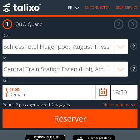
FR
SE CONNECTER
SELF SERVICE
Où & Quand
De:
À:
Sur:
09.08
Demain
Pour
1-2 passagers
avec
1-2 bagages
Plus d'options