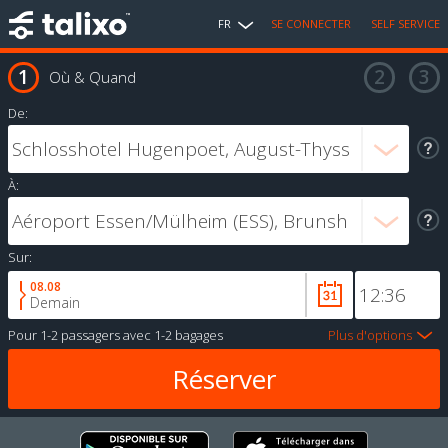
FR
SE CONNECTER
SELF SERVICE
Où & Quand
De:
À:
Sur:
08.08
Demain
Pour
1-2 passagers
avec
1-2 bagages
Plus d'options