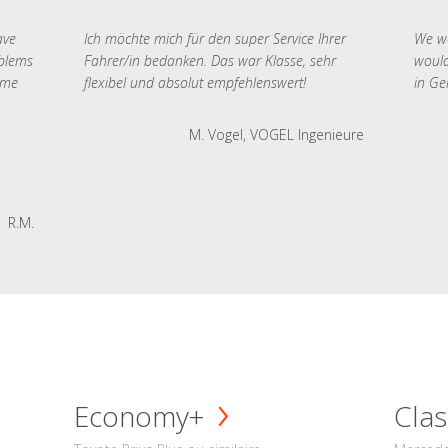
ave
Ich möchte mich für den super Service Ihrer
We we
oblems
Fahrer/in bedanken. Das war Klasse, sehr
would
 me
flexibel und absolut empfehlenswert!
in Ge
M. Vogel, VOGEL Ingenieure
R.M.
Economy+
Clas