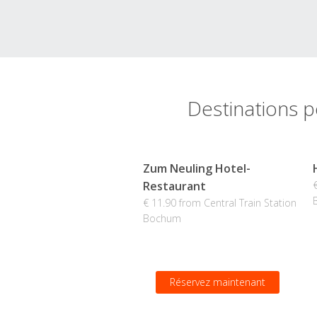
Destinations p
Zum Neuling Hotel-
Restaurant
€ 11.90 from Central Train Station
Bochum
Réservez maintenant