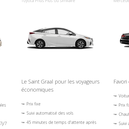
Toyota Prius Plus ou similaire
Mercede
Le Saint Graal pour les voyageurs
Favori
économiques
Voitu
Prix fixe
ales
Prix f
Suivi automatisé des vols
Chauf
45 minutes de temps d'attente après
7j/7
Suivi