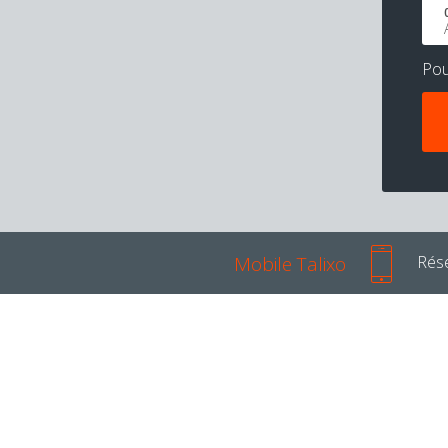
Po
Mobile Talixo
Rése