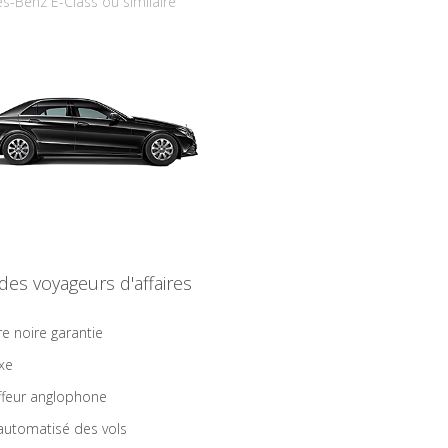
s-Benz E-Class ou similaire
 des voyageurs d'affaires
re noire garantie
ixe
feur anglophone
 automatisé des vols