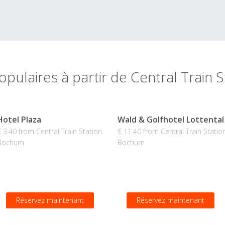
opulaires à partir de Central Train
Hotel Plaza
Wald & Golfhotel Lottental
€ 3.40 from Central Train Station
€ 11.40 from Central Train Statio
Bochum
Bochum
Réservez maintenant
Réservez maintenant