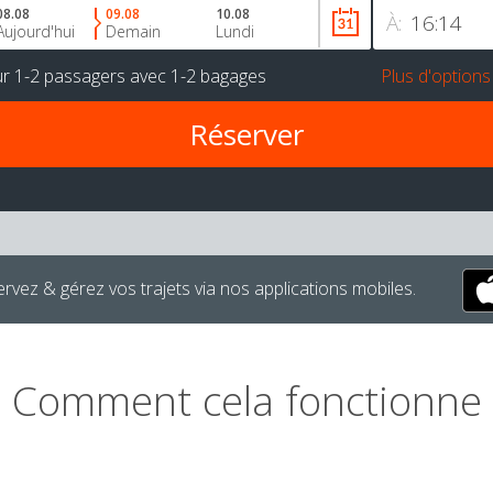
08.08
09.08
10.08
À:
Aujourd'hui
Demain
Lundi
ur
1-2 passagers
avec
1-2 bagages
Plus d'options
rvez & gérez vos trajets via nos applications mobiles.
Comment cela fonctionne