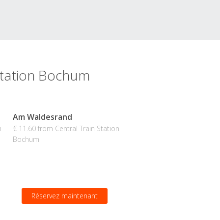
 Station Bochum
Am Waldesrand
n
€ 11.60 from Central Train Station
Bochum
Réservez maintenant