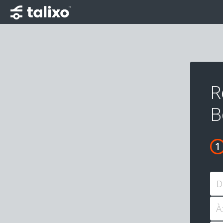
R
B
D
À: