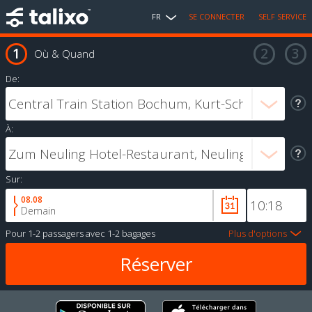
FR
SE CONNECTER
SELF SERVICE
Où & Quand
De:
À:
Sur:
08.08
Demain
Pour
1-2 passagers
avec
1-2 bagages
Plus d'options