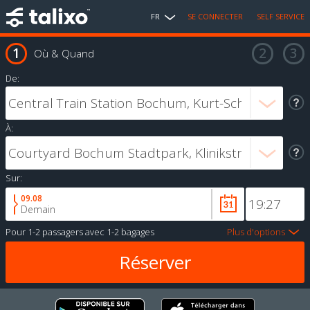
FR
SE CONNECTER
SELF SERVICE
Où & Quand
De:
À:
Sur:
09.08
Demain
Pour
1-2 passagers
avec
1-2 bagages
Plus d'options