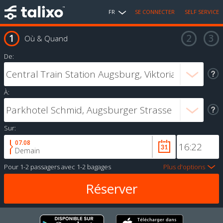
FR
SE CONNECTER
SELF SERVICE
Où & Quand
De:
À:
Sur:
07.08
Demain
Pour
1-2 passagers
avec
1-2 bagages
Plus d'options