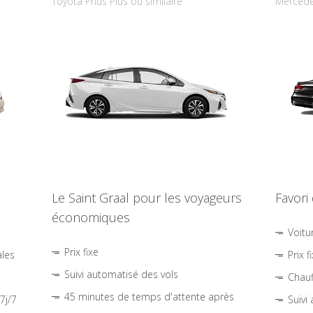
Toyota Prius Plus ou similaire
Mercede
Le Saint Graal pour les voyageurs
Favori
économiques
Voitu
Prix fixe
ales
Prix f
Suivi automatisé des vols
Chauf
45 minutes de temps d'attente après
7j/7
Suivi