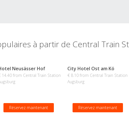
pulaires à partir de Central Train 
Hotel Neusässer Hof
City Hotel Ost am Kö
€ 14.40 from Central Train Station
€ 8.10 from Central Train Station
Augsburg
Augsburg
Réservez maintenant
Réservez maintenant