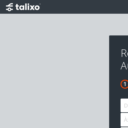
R
A
D
À: