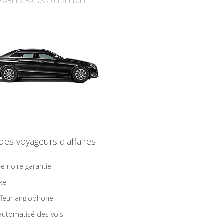
s-Benz E-Class ou similaire
 des voyageurs d'affaires
re noire garantie
ixe
feur anglophone
 automatisé des vols