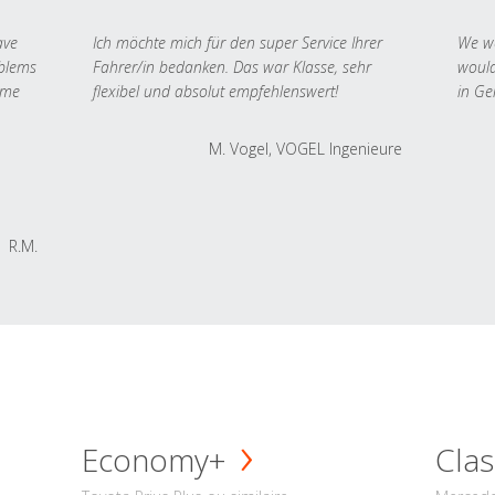
ave
Ich möchte mich für den super Service Ihrer
We we
oblems
Fahrer/in bedanken. Das war Klasse, sehr
would
 me
flexibel und absolut empfehlenswert!
in Ge
M. Vogel, VOGEL Ingenieure
R.M.
Economy+
Clas