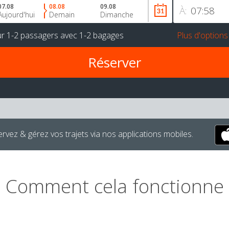
07.08
08.08
09.08
À:
Aujourd'hui
Demain
Dimanche
ur
1-2 passagers
avec
1-2 bagages
Plus d'options
rvez & gérez vos trajets via nos applications mobiles.
Comment cela fonctionne