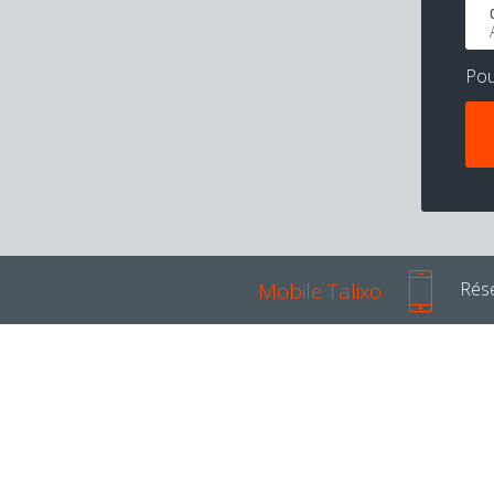
Po
Mobile Talixo
Rése