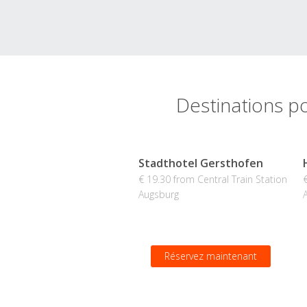
Destinations po
Stadthotel Gersthofen
€ 19.30 from Central Train Station
Augsburg
Réservez maintenant