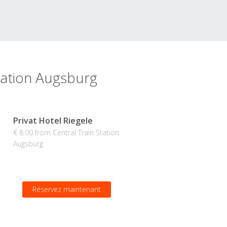
Station Augsburg
Privat Hotel Riegele
€ 8.00 from Central Train Station
Augsburg
Réservez maintenant