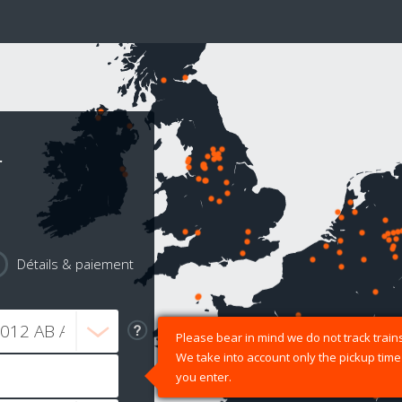
r
Détails & paiement
Please bear in mind we do not track trains
We take into account only the pickup time
you enter.