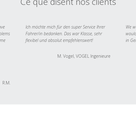
Ce que disent nos clients
ave
Ich möchte mich für den super Service Ihrer
We we
oblems
Fahrer/in bedanken. Das war Klasse, sehr
would
 me
flexibel und absolut empfehlenswert!
in Ge
M. Vogel, VOGEL Ingenieure
R.M.