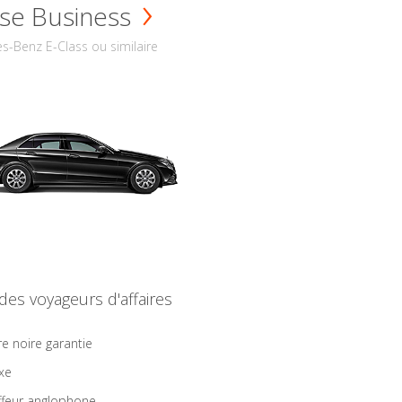
se Business
s-Benz E-Class ou similaire
 des voyageurs d'affaires
re noire garantie
ixe
feur anglophone