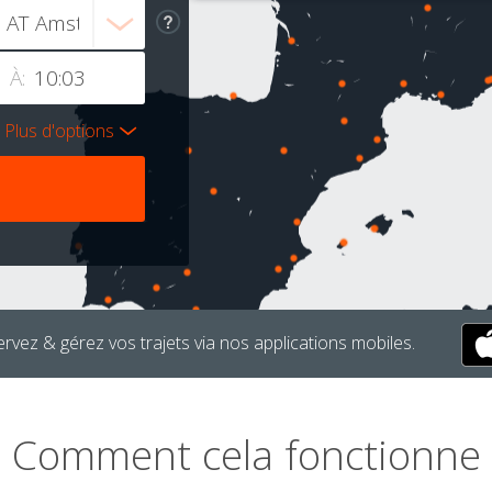
À:
Plus d'options
rvez & gérez vos trajets via nos applications mobiles.
Comment cela fonctionne