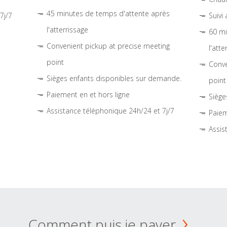
45 minutes de temps d'attente après
7j/7
Suivi
l'atterrissage
60 mi
Convenient pickup at precise meeting
l'atte
point
Conve
Sièges enfants disponibles sur demande.
point
Paiement en et hors ligne
Siège
Assistance téléphonique 24h/24 et 7j/7
Paiem
Assis
Comment puis je payer