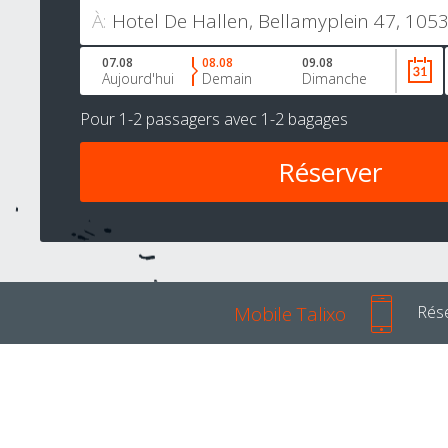
À:
07.08
08.08
09.08
Aujourd'hui
Demain
Dimanche
Pour
1-2 passagers
avec
1-2 bagages
Mobile Talixo
Rése