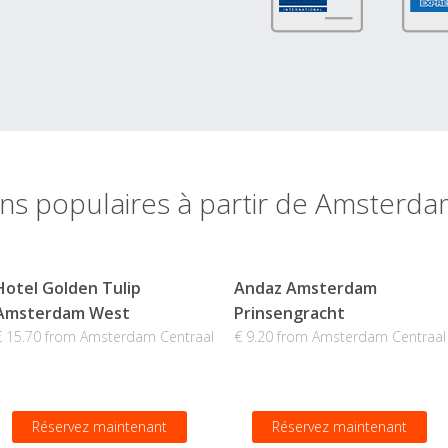
ons populaires à partir de Amsterda
Hotel Golden Tulip
Andaz Amsterdam
Amsterdam West
Prinsengracht
€ 15.70 from Amsterdam Centraal
€ 9.20 from Amsterdam Centraal
Réservez maintenant
Réservez maintenant