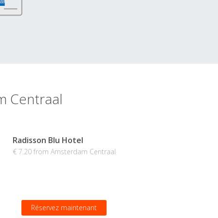
m Centraal
Radisson Blu Hotel
€ 7.20 from Amsterdam Centraal
Réservez maintenant