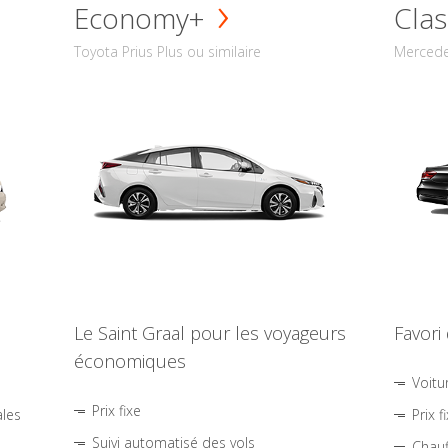
Economy+
Clas
Toyota Prius Plus ou similaire
Mercede
Le Saint Graal pour les voyageurs
Favori
économiques
Voitu
Prix fixe
ales
Prix f
Suivi automatisé des vols
Chauf