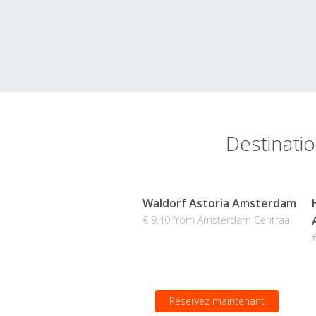
Destinati
Waldorf Astoria Amsterdam
€ 9.40 from Amsterdam Centraal
Réservez maintenant