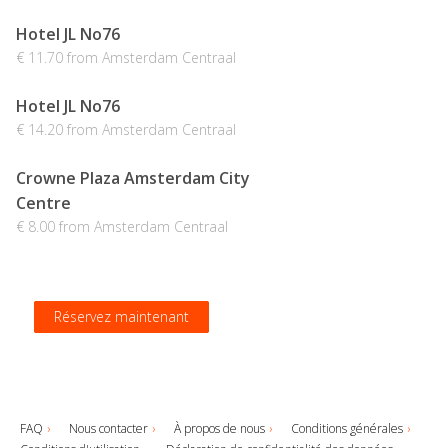
Hotel JL No76
€ 11.70 from Amsterdam Centraal
Hotel JL No76
€ 14.20 from Amsterdam Centraal
Crowne Plaza Amsterdam City
Centre
€ 8.00 from Amsterdam Centraal
Réservez maintenant
Réservez maintenant
Réservez maintenant
Réservez maintenant
FAQ
Nous contacter
À propos de nous
Conditions générales