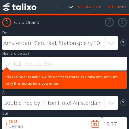
FR
SE CONNECTER
SELF SERVICE
Où & Quand
De:
Numéro de train:
Please bear in mind we do not track trains. We take into account
only the pickup time you enter.
À:
Sur:
09.08
Demain