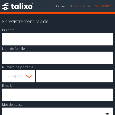
FR
SE CONNECTER
SELF SERVICE
Enregistrement rapide
Prénom:
Nom de famille:
Numéro de portable:
E-mail:
Mot de passe: