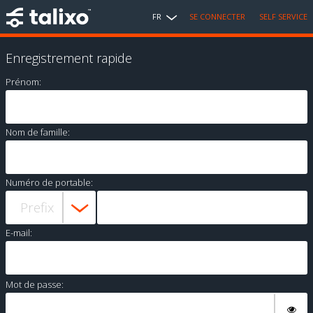
FR
SE CONNECTER
SELF SERVICE
Enregistrement rapide
Prénom:
Nom de famille:
Numéro de portable:
E-mail:
Mot de passe: