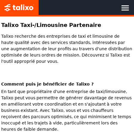
ACCUEIL
Talixo Taxi-/Limousine Partenaire
Talixo recherche des entreprises de taxi et limousine de
RÉSERVEZ MAINTENANT
haute qualité avec des services standards, intéressées par
une augmentation de leur profits au travers d'une distribution
LES AVANTAGES DE TALIXO
optimisée de leurs ordres de mission. Découvrez si Talixo est
l'outil approprié pour vous.
ENTREPRISES CLIENTES
Comment puis je bénéficier de Talixo ?
PARTENAIRE DE TALIXO
En tant que propriétaire d'une entreprise de taxi/limousine,
Talixo peut vous permettre de générer davantage de revenus
À PROPOS DE NOUS
en améliorant votre coordination et en s'ajoutant à votre
business existant. Avec Talixo, vous et vos chauffeurs
reçoivent des parcours optimisés, ce qui minimisent le temps
inoccupé et les trajets à vide, particulièrement lors des
heures de faible demande.