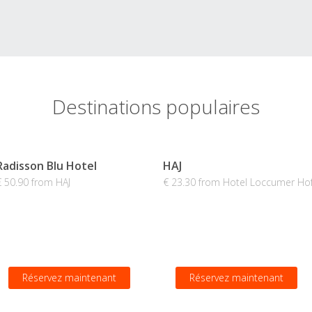
Destinations populaires
Radisson Blu Hotel
HAJ
€ 50.90 from HAJ
€ 23.30 from Hotel Loccumer Ho
Réservez maintenant
Réservez maintenant