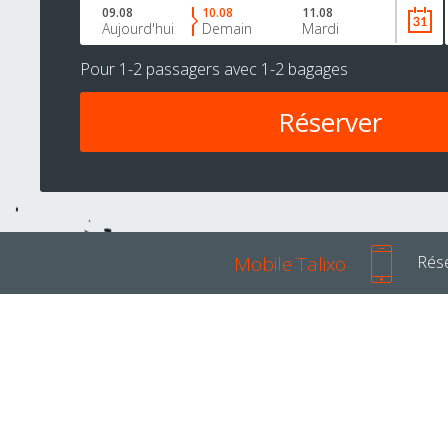
09.08
10.08
11.08
Aujourd'hui
Demain
Mardi
Pour
1-2 passagers
avec
1-2 bagages
Mobile Talixo
Rése