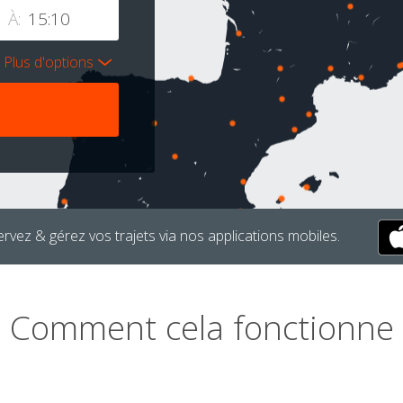
À:
Plus d'options
rvez & gérez vos trajets via nos applications mobiles.
Comment cela fonctionne