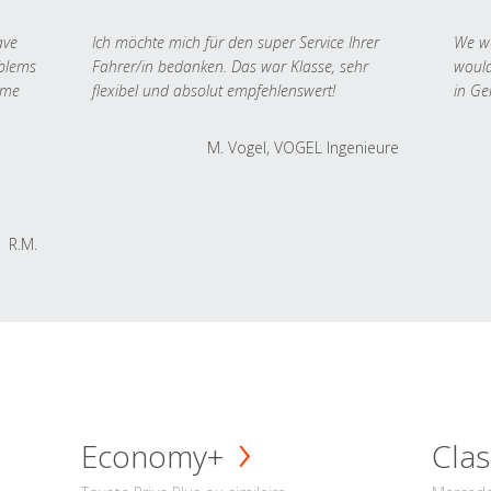
ave
Ich möchte mich für den super Service Ihrer
We we
oblems
Fahrer/in bedanken. Das war Klasse, sehr
would
 me
flexibel und absolut empfehlenswert!
in Ge
M. Vogel, VOGEL Ingenieure
R.M.
Economy+
Clas