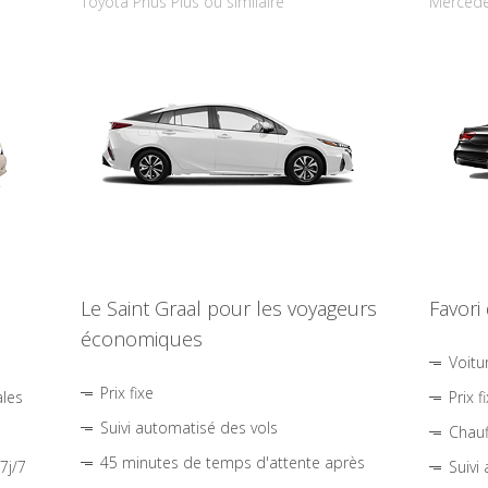
Toyota Prius Plus ou similaire
Mercede
Le Saint Graal pour les voyageurs
Favori
économiques
Voitu
Prix fixe
ales
Prix f
Suivi automatisé des vols
Chauf
45 minutes de temps d'attente après
7j/7
Suivi