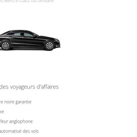
s-Benz E-Class ou similaire
 des voyageurs d'affaires
re noire garantie
ixe
feur anglophone
 automatisé des vols