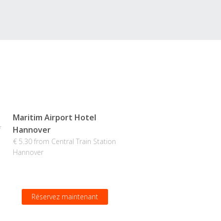
Maritim Airport Hotel
f
Hannover
€ 5.30 from Central Train Station
Hannover
Réservez maintenant