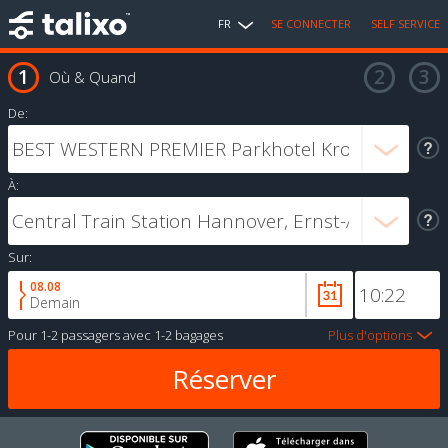
FR
SE CONNECTER
SELF SERVICE
Où & Quand
De:
À:
Sur:
08.08
Demain
Pour
1-2 passagers
avec
1-2 bagages
Plus d'options