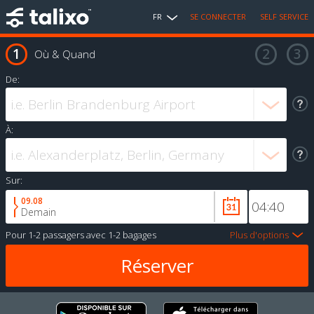
FR
SE CONNECTER
SELF SERVICE
Où & Quand
De:
À:
Sur:
09.08
Demain
Pour
1-2 passagers
avec
1-2 bagages
Plus d'options