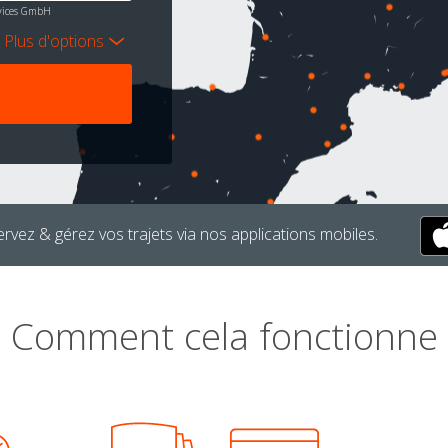
ervices GmbH
Plus d'options
rvez & gérez vos trajets via nos applications mobiles.
Comment cela fonctionne