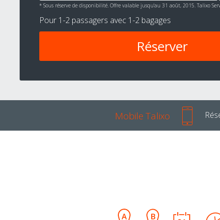
*
Sous réserve de disponibilité. Offre valable jusqu'au 31 août, 2015. Talixo S
Pour
1-2 passagers
avec
1-2 bagages
Mobile Talixo
Rése