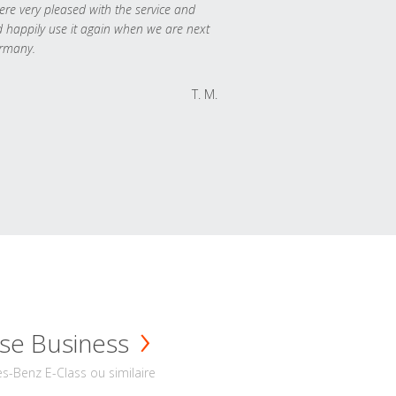
re very pleased with the service and
 happily use it again when we are next
rmany.
T. M.
se Business
s-Benz E-Class ou similaire