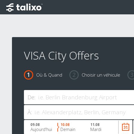
VISA City Offers
Où & Quand
Choisir un véhicule
De:
À:
09.08
10.08
11.08
Aujourd'hui
Demain
Mardi