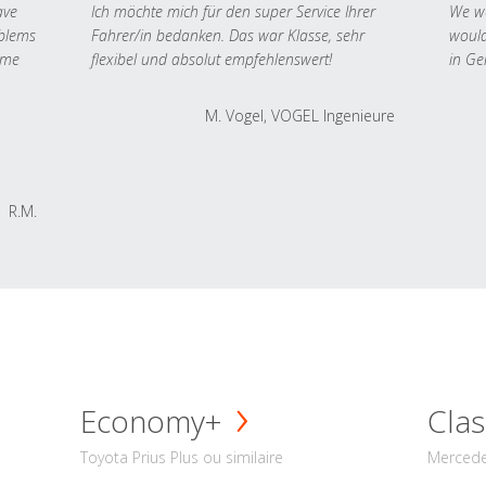
ave
Ich möchte mich für den super Service Ihrer
We we
oblems
Fahrer/in bedanken. Das war Klasse, sehr
would
 me
flexibel und absolut empfehlenswert!
in Ge
M. Vogel, VOGEL Ingenieure
R.M.
Economy+
Clas
Toyota Prius Plus ou similaire
Mercede