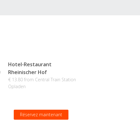
Hotel-Restaurant
n
Rheinischer Hof
€ 13.80 from Central Train Station
Opladen
Réservez maintenant