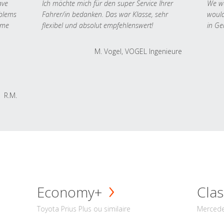
ave
Ich möchte mich für den super Service Ihrer
We we
oblems
Fahrer/in bedanken. Das war Klasse, sehr
would
 me
flexibel und absolut empfehlenswert!
in Ge
M. Vogel, VOGEL Ingenieure
R.M.
Economy+
Clas
Toyota Prius Plus ou similaire
Mercede