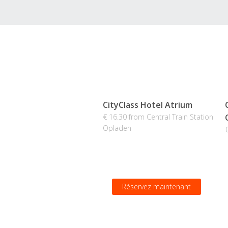
CityClass Hotel Atrium
€ 16.30 from Central Train Station
Opladen
Réservez maintenant