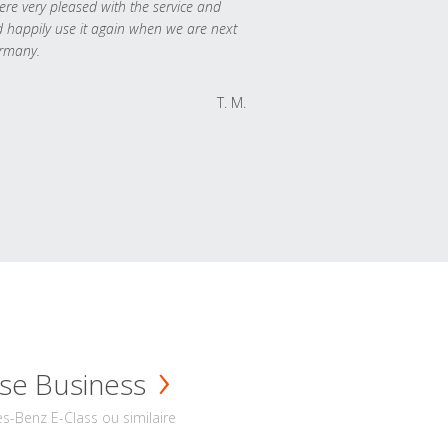
re very pleased with the service and
 happily use it again when we are next
rmany.
T. M.
se Business
s-Benz E-Class ou similaire