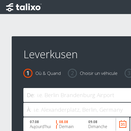
Leverkusen
Où & Quand
Choisir un véhicule
De:
À:
07.08
08.08
09.08
Aujourd'hui
Demain
Dimanche