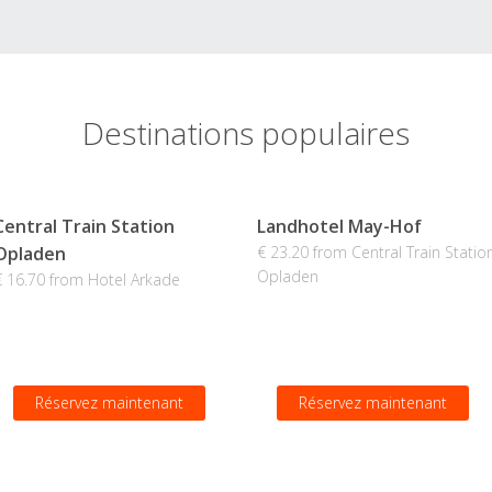
Destinations populaires
Central Train Station
Landhotel May-Hof
Opladen
€ 23.20 from Central Train Statio
Opladen
€ 16.70 from Hotel Arkade
Réservez maintenant
Réservez maintenant