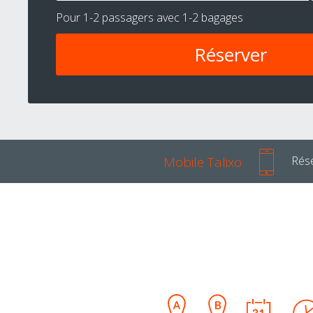
Pour
1-2 passagers
avec
1-2 bagages
Mobile Talixo
Rése