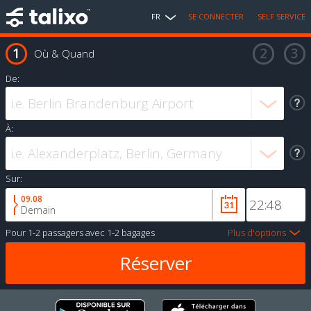
FR
SE CONNECTER
SELF SERVICE
Où & Quand
De:
À:
Sur:
09.08
Demain
Pour
1-2 passagers
avec
1-2 bagages
Plus d'options