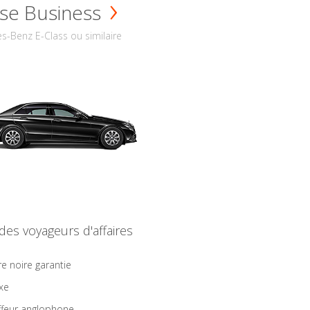
se Business
s-Benz E-Class ou similaire
 des voyageurs d'affaires
re noire garantie
ixe
feur anglophone