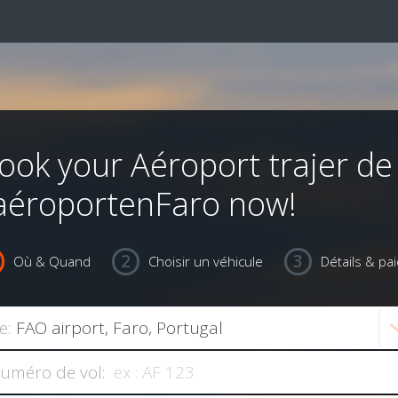
ook your Aéroport trajer de
'aéroportenFaro now!
Où & Quand
Choisir un véhicule
Détails & pa
e:
uméro de vol: