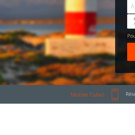
À:
Po
Mobile Talixo
Rése