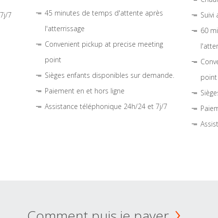
45 minutes de temps d'attente après
7j/7
Suivi
l'atterrissage
60 mi
Convenient pickup at precise meeting
l'atte
point
Conve
Sièges enfants disponibles sur demande.
point
Paiement en et hors ligne
Siège
Assistance téléphonique 24h/24 et 7j/7
Paiem
Assis
Comment puis je payer