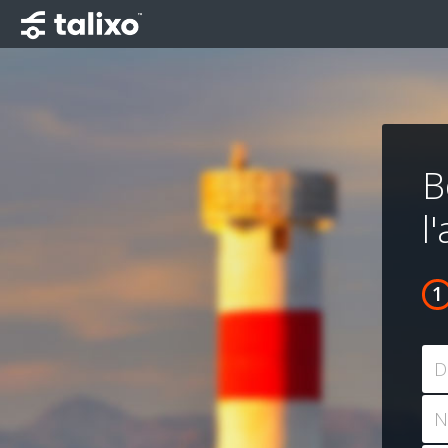
B
l
D
N