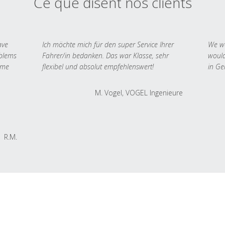
Ce que disent nos clients
ave
Ich möchte mich für den super Service Ihrer
We we
oblems
Fahrer/in bedanken. Das war Klasse, sehr
would
 me
flexibel und absolut empfehlenswert!
in Ge
M. Vogel, VOGEL Ingenieure
R.M.