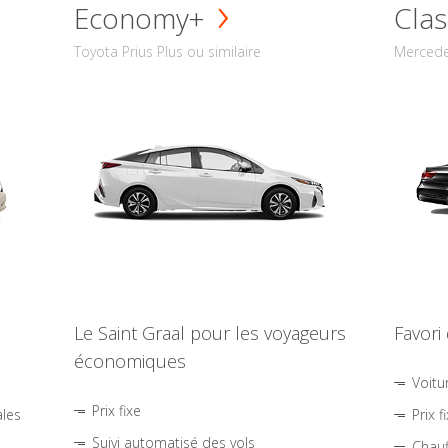
Economy+
Clas
Toyota Prius Plus ou similaire
Mercede
Le Saint Graal pour les voyageurs
Favori
économiques
Voitu
Prix fixe
ales
Prix f
Suivi automatisé des vols
Chauf