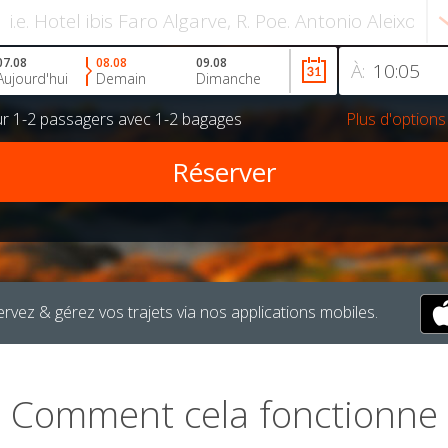
07.08
08.08
09.08
À:
Aujourd'hui
Demain
Dimanche
ur
1-2 passagers
avec
1-2 bagages
Plus d'options
rvez & gérez vos trajets via nos applications mobiles.
Comment cela fonctionne