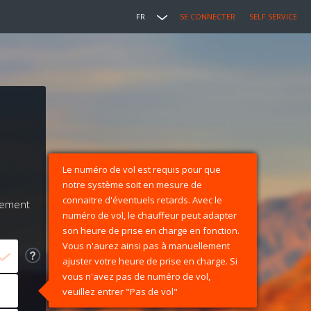
FR
SE CONNECTER
SELF SERVICE
Le numéro de vol est requis pour que
notre système soit en mesure de
connaitre d'éventuels retards. Avec le
iement
numéro de vol, le chauffeur peut adapter
son heure de prise en charge en fonction.
Vous n'aurez ainsi pas à manuellement
ajuster votre heure de prise en charge. Si
vous n'avez pas de numéro de vol,
veuillez entrer "Pas de vol"