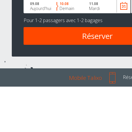
09.08
10.08
11.08
Aujourd'hui
Demain
Mardi
Pour
1-2 passagers
avec
1-2 bagages
Mobile Talixo
Rése