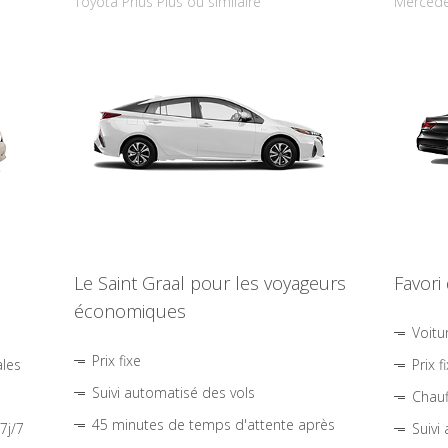
Toyota Prius Plus ou similaire
Mercede
Le Saint Graal pour les voyageurs
Favori
économiques
Voitu
Prix fixe
ales
Prix f
Suivi automatisé des vols
Chauf
45 minutes de temps d'attente après
7j/7
Suivi