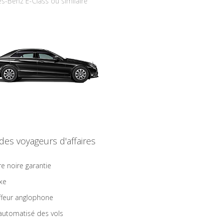
s-Benz E-Class ou similaire
 des voyageurs d'affaires
re noire garantie
ixe
feur anglophone
 automatisé des vols