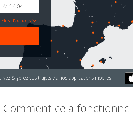
À:
Plus d'options
rvez & gérez vos trajets via nos applications mobiles.
Comment cela fonctionne