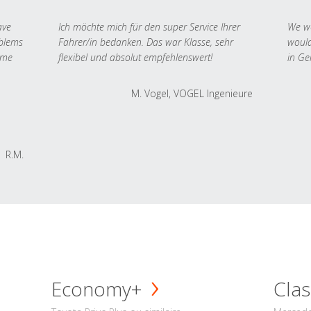
ave
Ich möchte mich für den super Service Ihrer
We we
oblems
Fahrer/in bedanken. Das war Klasse, sehr
would
 me
flexibel und absolut empfehlenswert!
in Ge
M. Vogel, VOGEL Ingenieure
R.M.
Economy+
Clas