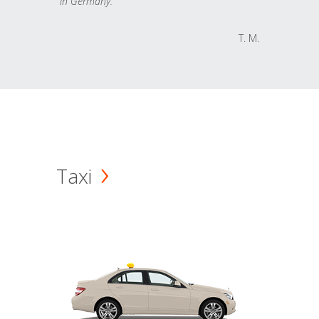
in Germany.
T. M.
Taxi