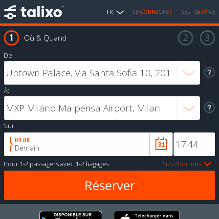
FR
SE CONNECTER
SELF SERVICE
Où & Quand
De:
À:
Sur:
09.08
Demain
Pour
1-2 passagers
avec
1-2 bagages
Plus d'options