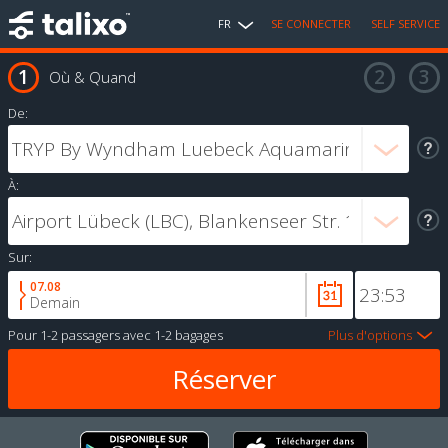
FR
SE CONNECTER
SELF SERVICE
Où & Quand
De:
À:
Sur:
07.08
Demain
Pour
1-2 passagers
avec
1-2 bagages
Plus d'options