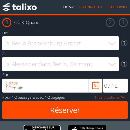
FR
SE CONNECTER
SELF SERVICE
Où & Quand
De:
À:
Sur:
07.08
Demain
Pour
1-2 passagers
avec
1-2 bagages
Plus d'options