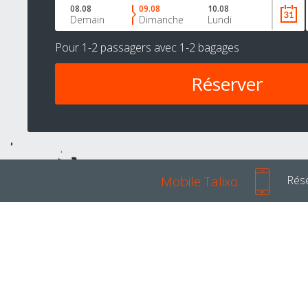
08.08
09.08
10.08
Demain
Dimanche
Lundi
Pour
1-2 passagers
avec
1-2 bagages
Mobile Talixo
Rése