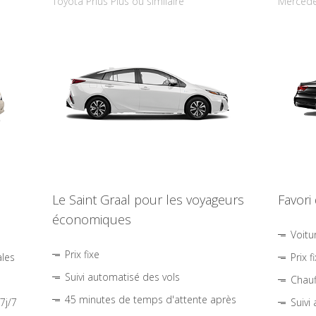
Toyota Prius Plus ou similaire
Mercede
Le Saint Graal pour les voyageurs
Favori
économiques
Voitu
Prix fixe
ales
Prix f
Suivi automatisé des vols
Chauf
45 minutes de temps d'attente après
7j/7
Suivi