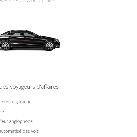
s-Benz E-Class ou similaire
 des voyageurs d'affaires
re noire garantie
ixe
feur anglophone
 automatisé des vols