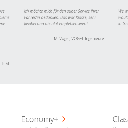
ave
Ich möchte mich für den super Service Ihrer
We we
oblems
Fahrer/in bedanken. Das war Klasse, sehr
would
 me
flexibel und absolut empfehlenswert!
in Ge
M. Vogel, VOGEL Ingenieure
R.M.
Economy+
Clas