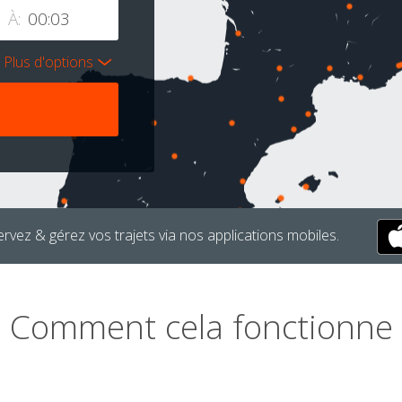
À:
Plus d'options
rvez & gérez vos trajets via nos applications mobiles.
Comment cela fonctionne