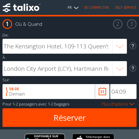
FR
SE CONNECTER
SELF SERVICE
Où & Quand
De:
À:
Sur:
08.08
Demain
Pour
1-2 passagers
avec
1-2 bagages
Plus d'options