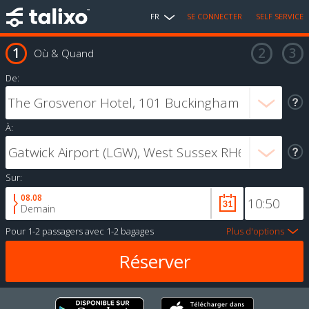
FR
SE CONNECTER
SELF SERVICE
Où & Quand
De:
À:
Sur:
08.08
Demain
Pour
1-2 passagers
avec
1-2 bagages
Plus d'options